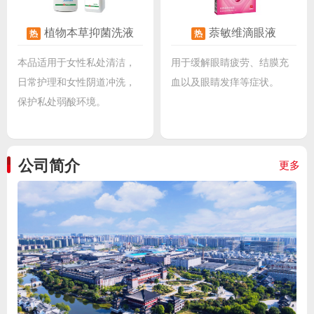
植物本草抑菌洗液
萘敏维滴眼液
热
热
本品适用于女性私处清洁，
用于缓解眼睛疲劳、结膜充
日常护理和女性阴道冲洗，
血以及眼睛发痒等症状。
保护私处弱酸环境。
公司简介
更多