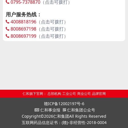
本草酵素、跨境医药、眼健康等领域研究。拥有以博
0795-7378870
（点击可拨打）
士、硕士为核心的千余人科研团队，累计承担国家火炬
用户服务热线：
计划、高技术产业化项目等国家级课题20余项，获新药
4008818196
（点击可拨打）
证书53个，11家子公司获“高新技术企业”认证。 智能制
8008697198
（点击可拨打）
8008697199
（点击可拨打）
造 集团在全国布局20余家现代化、自动化、智能化药品
及健康品生产基地，总占地面积超100万平方米，配备62
条GMP认证药品生产线（涵盖注射剂、片剂、胶囊剂等
22个剂型）、76条大健康品生产线，年产能超百亿规
模，是国内通过GMP认证生产线最多的企业之一。 市场
网络 依托20余家销售物流子公司和2万余人的专业营销
团队，集团构建覆盖全国30个省（市、自治区）的立体
仁和旗下官网：
总部机构
工业公司
商业公司
品牌官网
化营销网络，产品涵盖药品及健康品近2000个品种、
赣ICP备12002197号-6
3000余个品规，其中28个独家品种、6个中药保护品
仁和事业报
仁和集团公众号
Copyright©2026仁和集团All Rights Reserved
种、265个国家医保品种，终端渗透率稳居行业前列。同
互联网药品信息证书：(赣)-非经营性-2018-0004