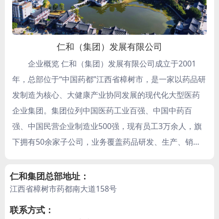
仁和（集团）发展有限公司
企业概览 仁和（集团）发展有限公司成立于2001
年，总部位于“中国药都”江西省樟树市，是一家以药品研
发制造为核心、大健康产业协同发展的现代化大型医药
企业集团。集团位列中国医药工业百强、中国中药百
强、中国民营企业制造业500强，现有员工3万余人，旗
下拥有50余家子公司，业务覆盖药品研发、生产、销售
及健康服务全产业链，形成“中西药并举、药品与大健康
品并进”的多元化产业格局。 核心实力 研发创新 集团构
仁和集团总部地址：
江西省樟树市药都南大道158号
建“五院一中心”科研体系，下设上海、沈阳、药都、珠
海、成都五大研究院，分别主攻妆品器械、合成生物、
联系方式：