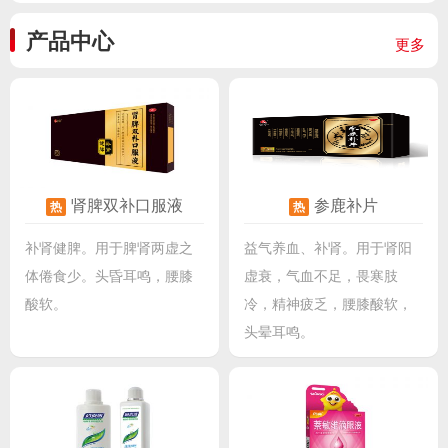
产品中心
更多
肾脾双补口服液
参鹿补片
热
热
补肾健脾。用于脾肾两虚之
益气养血、补肾。用于肾阳
体倦食少。头昏耳鸣，腰膝
虚衰，气血不足，畏寒肢
酸软。
冷，精神疲乏，腰膝酸软，
头晕耳鸣。