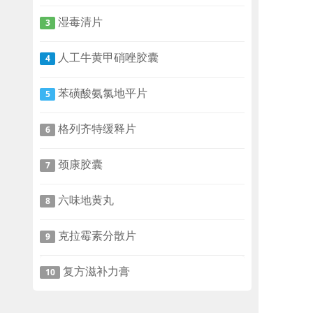
湿毒清片
3
人工牛黄甲硝唑胶囊
4
苯磺酸氨氯地平片
5
格列齐特缓释片
6
颈康胶囊
7
六味地黄丸
8
克拉霉素分散片
9
复方滋补力膏
10