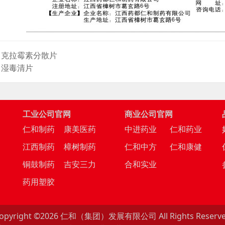
：克拉霉素分散片
：湿毒清片
工业公司官网
商业公司官网
司
仁和制药
康美医药
中进药业
仁和药业
江西制药
樟树制药
仁和中方
仁和康健
铜鼓制药
吉安三力
合和实业
药用塑胶
opyright ©
2026 仁和（集团）发展有限公司 All Rights Reserv