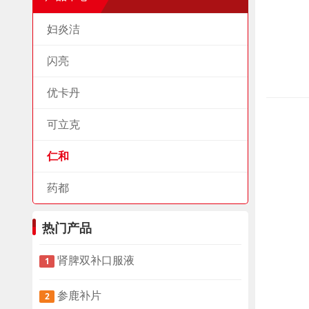
妇炎洁
闪亮
优卡丹
可立克
仁和
药都
热门产品
肾脾双补口服液
1
参鹿补片
2