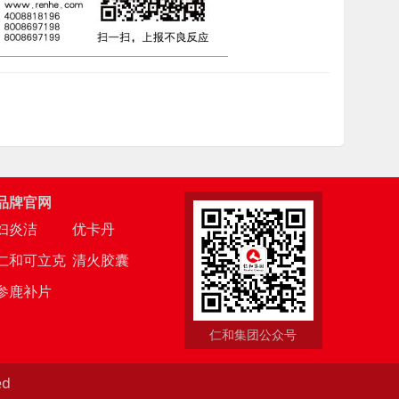
品牌官网
妇炎洁
优卡丹
仁和可立克
清火胶囊
参鹿补片
仁和集团公众号
ed