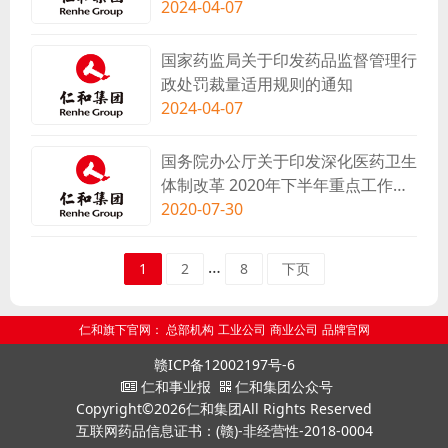
2024-04-07
国家药监局关于印发药品监督管理行
政处罚裁量适用规则的通知
2024-04-07
国务院办公厅关于印发深化医药卫生
体制改革 2020年下半年重点工作任
务的通知
2020-07-30
…
1
2
8
下页
仁和旗下官网：
总部机构
工业公司
商业公司
品牌官网
赣ICP备12002197号-6
仁和事业报
仁和集团公众号
Copyright©2026仁和集团All Rights Reserved
互联网药品信息证书：(赣)-非经营性-2018-0004