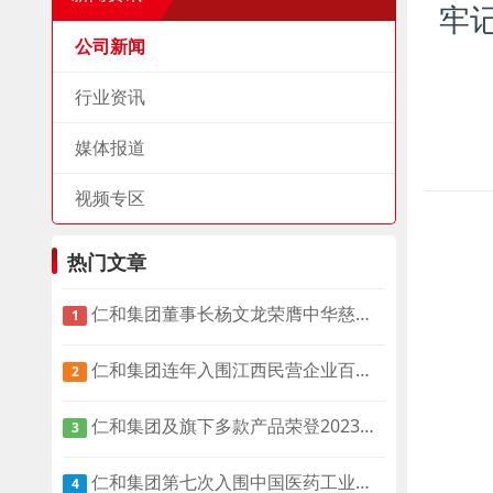
牢
公司新闻
行业资讯
媒体报道
视频专区
热门文章
仁和集团董事长杨文龙荣膺中华慈善奖
1
仁和集团连年入围江西民营企业百强榜单
2
仁和集团及旗下多款产品荣登2023中国OTC品牌榜
3
仁和集团第七次入围中国医药工业百强企业榜单
4