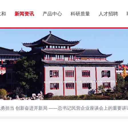
仁和
新闻资讯
产品中心
科研质量
人才招聘
勇担当 创新奋进开新局 ——总书记民营企业座谈会上的重要讲