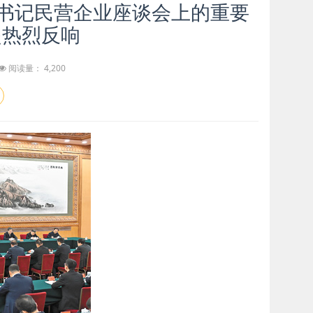
总书记民营企业座谈会上的重要
起热烈反响
阅读量： 4,200