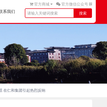
官方商城
官方微信公众号
联系我们
搜索
话 在仁和集团引起热烈反响