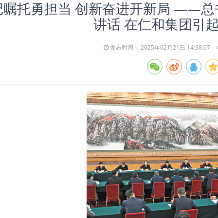
记嘱托勇担当 创新奋进开新局 ——
讲话 在仁和集团引
发布时间： 2025年02月21日 14:38:07