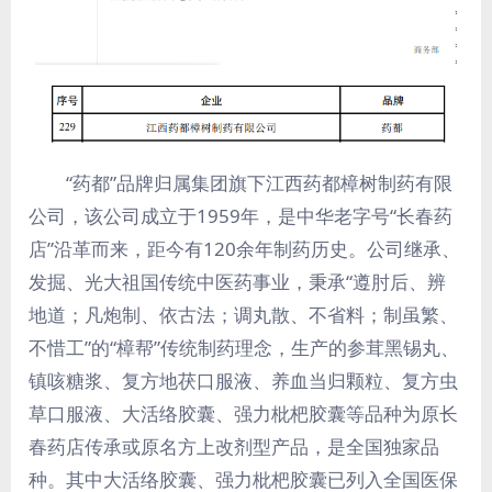
“药都”品牌归属集团旗下江西药都樟树制药有限
公司，该公司成立于1959年，是中华老字号“长春药
店”沿革而来，距今有120余年制药历史。公司继承、
发掘、光大祖国传统中医药事业，秉承“遵肘后、辨
地道；凡炮制、依古法；调丸散、不省料；制虽繁、
不惜工”的“樟帮”传统制药理念，生产的参茸黑锡丸、
镇咳糖浆、复方地茯口服液、养血当归颗粒、复方虫
草口服液、大活络胶囊、强力枇杷胶囊等品种为原长
春药店传承或原名方上改剂型产品，是全国独家品
种。其中大活络胶囊、强力枇杷胶囊已列入全国医保