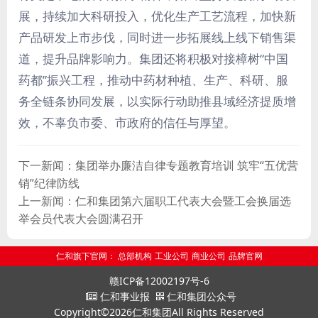
展，持续加大科研投入，优化生产工艺流程，加快新
产品研发上市步伐，同时进一步拓展线上线下销售渠
道，提升品牌影响力。集团还将积极对接樟树“中国
药都”振兴工程，推动中药材种植、生产、科研、服
务全链条协同发展，以实际行动助推县域经济提质增
效，不辜负市委、市政府的信任与厚望。
下一新闻：集团举办廉洁自律专题教育培训 筑牢“五优营
销”纪律防线
上一新闻：仁和集团第六届职工代表大会暨工会换届选
举会员代表大会圆满召开
仁和旗下官网：
总部机构
工业公司
商业公司
品牌官网
赣ICP备12002197号-6
仁和事业报
仁和集团公众号
Copyright©2026仁和集团All Rights Reserved