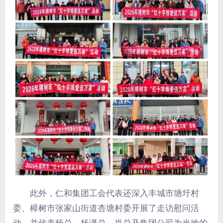
此外，仁和集团工会代表还深入丰城市塘圩村
委、樟树市张家山街道杏塘村委开展了走访慰问活
动，并代表杨总、杨潇总、肖总及集团公司为当地的