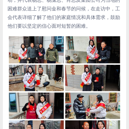
困难群众送上了慰问金和春节的问候，在走访中，工
会代表详细了解了他们的家庭情况和具体需求，鼓励
他们要以坚定的信心面对短暂的困难。