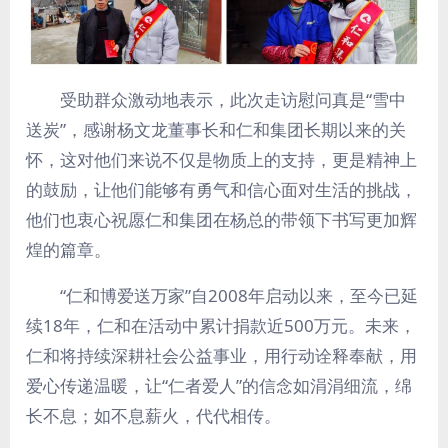
受助群众激动地表示，此次走访慰问真是“雪中
送炭”，感谢杨文龙董事长和仁和集团长期以来的关
怀，这对他们来说不仅是物质上的支持，更是精神上
的鼓励，让他们能够有勇气和信心面对生活的挑战，
他们也衷心祝愿仁和集团在杨总的带领下书写更加辉
煌的篇章。
“仁和博爱送万家”自2008年启动以来，至今已延
续18年，仁和在活动中累计捐款近500万元。未来，
仁和将持续深耕社会公益事业，用行动诠释奉献，用
爱心传递温暖，让“仁者爱人”的信念如涓涓细流，绵
长不息；如不息薪火，代代相传。