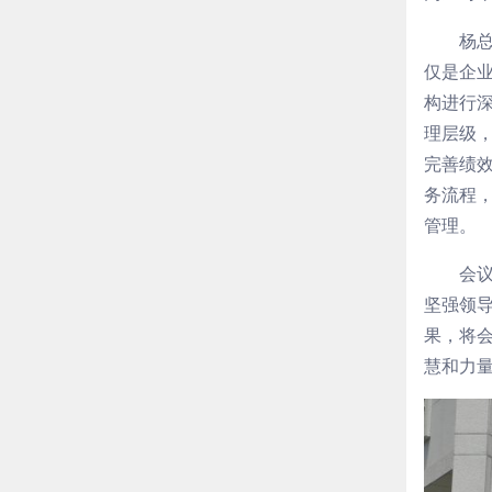
杨
仅是企
构进行
理层级
完善绩
务流程
管理。
会
坚强领
果，将
慧和力