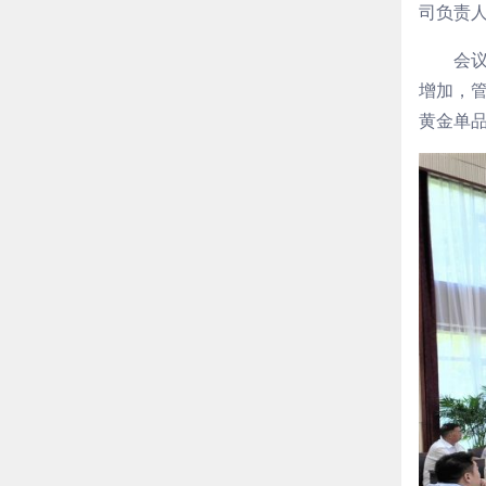
司负责
会
增加，
黄金单