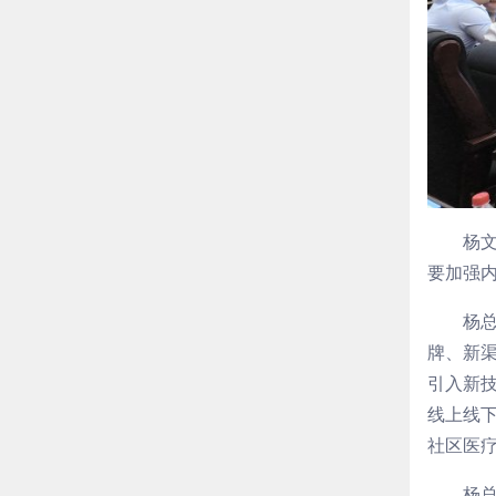
杨
要加强
杨
牌、新
引入新
线上线
社区医
杨