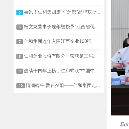
喜讯！仁和集团旗下“药都”品牌获批 “中华老字号”称号
5
杨文龙董事长连年被授予“江西省优秀企业家”荣誉
6
仁和集团连年入围江西企业100强
7
仁和药业股份有限公司荣获第三届赣鄱慈善奖最具爱心捐赠企业奖
8
连续十四年上榜，仁和蝉联“中国中药企业TOP100”！
9
情满端午 爱在夕阳——仁和集团走访樟树市社会福利院
10
杨