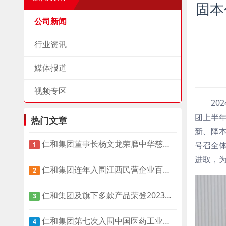
固本
公司新闻
行业资讯
媒体报道
视频专区
20
团上半
热门文章
新、降
仁和集团董事长杨文龙荣膺中华慈善奖
号召全
1
进取，
仁和集团连年入围江西民营企业百强榜单
2
仁和集团及旗下多款产品荣登2023中国OTC品牌榜
3
仁和集团第七次入围中国医药工业百强企业榜单
4