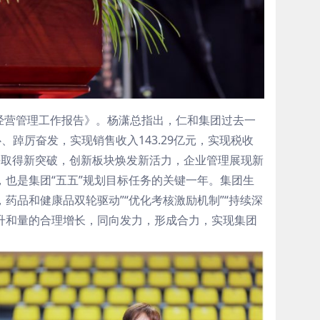
度经营管理工作报告》。杨潇总指出，仁和集团过去一
踔厉奋发，实现销售收入143.29亿元，实现税收
块取得新突破，创新板块焕发新活力，企业管理展现新
，也是集团“五五”规划目标任务的关键一年。集团生
药品和健康品双轮驱动”“优化考核激励机制”“持续深
升和量的合理增长，同向发力，形成合力，实现集团