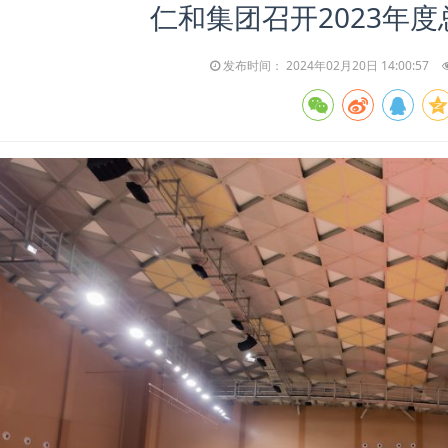
仁和集团召开2023年
发布时间： 2024年02月20日 14:00:57