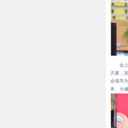
会上
方案，宣
会领导为
务、大