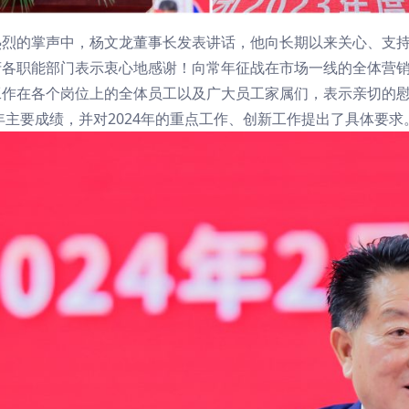
热烈的掌声中，杨文龙董事长发表讲话，他向长期以来关心、支
府各职能部门表示衷心地感谢！向常年征战在市场一线的全体营
工作在各个岗位上的全体员工以及广大员工家属们，表示亲切的
3年主要成绩，并对2024年的重点工作、创新工作提出了具体要求