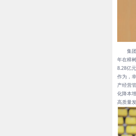
集
年在樟树
8.28
作为，幸
产经营管
化降本
高质量