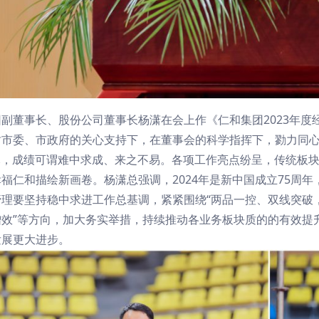
团副董事长、股份公司董事长杨潇在会上作《仁和集团2023年
市委、市政府的关心支持下，在董事会的科学指挥下，勠力同心、
亿元，成绩可谓难中求成、来之不易。各项工作亮点纷呈，传统板
福仁和描绘新画卷。杨潇总强调，2024年是新中国成立75周年
理要坚持稳中求进工作总基调，紧紧围绕“两品一控、双线突破，
增效”等方向，加大务实举措，持续推动各业务板块质的的有效提
发展更大进步。