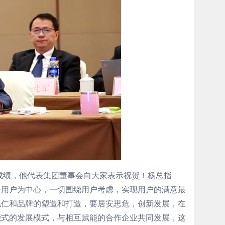
的成绩，他代表集团董事会向大家表示祝贺！杨总指
务用户为中心，一切围绕用户考虑，实现用户的满意最
视仁和品牌的塑造和打造，要居安思危，创新发展，在
能式的发展模式，与相互赋能的合作企业共同发展，这