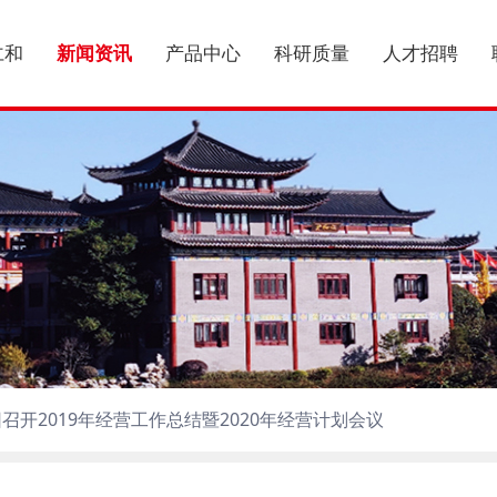
仁和
新闻资讯
产品中心
科研质量
人才招聘
召开2019年经营工作总结暨2020年经营计划会议