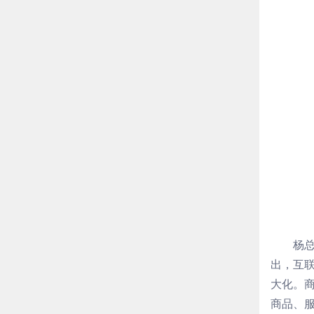
杨
出，互
大化。
商品、