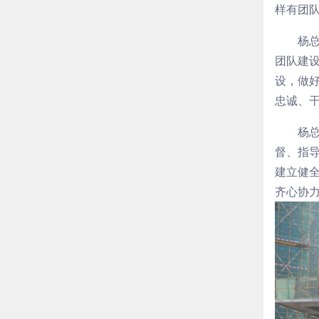
样有团
杨
团队建
设，做
忠诚、
杨
督、指
建立健
齐心协力