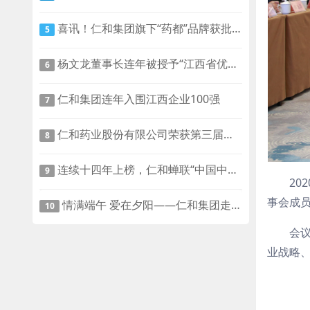
喜讯！仁和集团旗下“药都”品牌获批 “中华老字号”称号
5
杨文龙董事长连年被授予“江西省优秀企业家”荣誉
6
仁和集团连年入围江西企业100强
7
仁和药业股份有限公司荣获第三届赣鄱慈善奖最具爱心捐赠企业奖
8
连续十四年上榜，仁和蝉联“中国中药企业TOP100”！
9
20
事会成
情满端午 爱在夕阳——仁和集团走访樟树市社会福利院
10
会议
业战略