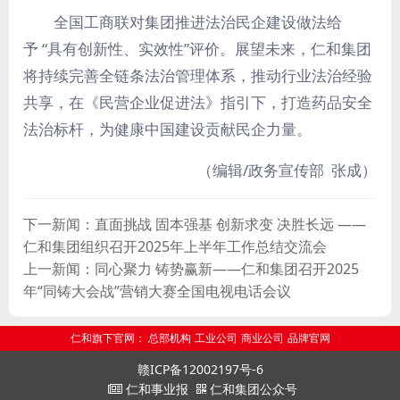
全国工商联对集团推进法治民企建设做法给
予 “具有创新性、实效性”评价。展望未来，仁和集团
将持续完善全链条法治管理体系，推动行业法治经验
共享，在《民营企业促进法》指引下，打造药品安全
法治标杆，为健康中国建设贡献民企力量。
（编辑/政务宣传部 张成）
下一新闻：直面挑战 固本强基 创新求变 决胜长远 ——
仁和集团组织召开2025年上半年工作总结交流会
上一新闻：同心聚力 铸势赢新——仁和集团召开2025
年“同铸大会战”营销大赛全国电视电话会议
仁和旗下官网：
总部机构
工业公司
商业公司
品牌官网
赣ICP备12002197号-6
仁和事业报
仁和集团公众号