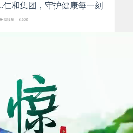
…仁和集团，守护健康每一刻
阅读量： 3,608