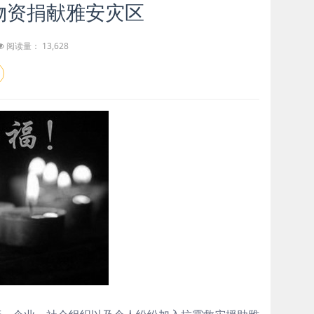
物资捐献雅安灾区
阅读量： 13,628