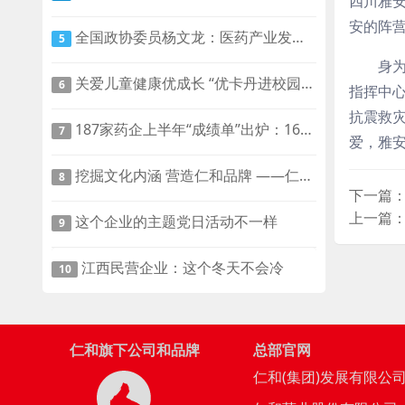
四川雅
安的阵
全国政协委员杨文龙：医药产业发展应该发挥行业协会的话语权
5
身
关爱儿童健康优成长 “优卡丹进校园”第二季活动启动
6
指挥中心
抗震救
187家药企上半年“成绩单”出炉：16家净利润超5亿，“股神”巨亏近9亿
7
爱，雅
挖掘文化内涵 营造仁和品牌 ——仁和药科园旅游规划评审会召开
8
下一篇
上一篇：
这个企业的主题党日活动不一样
9
江西民营企业：这个冬天不会冷
10
仁和旗下公司和品牌
总部官网
仁和(集团)发展有限公