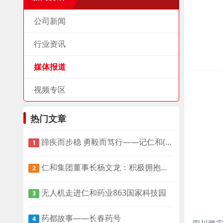
公司新闻
行业资讯
媒体报道
视频专区
热门文章
蹄疾而步稳 勇毅而笃行——记仁和(集团)发展有限公司董事长杨文龙
1
仁和集团董事长杨文龙：积极拥抱互联网时代 助力国医国药振兴
2
无人机走进仁和药业863国家科技园
3
药都故事——长春药号
4