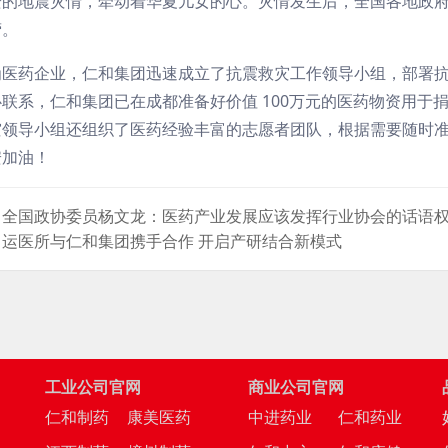
安的地震灾情，牵动着华夏儿女的心。灾情发生后，全国各地政
营。
为医药企业，仁和集团迅速成立了抗震救灾工作领导小组，部署
联系，仁和集团已在成都准备好价值 100万元的医药物资用于
灾领导小组还组织了医药经验丰富的志愿者团队，根据需要随时准
安加油！
：全国政协委员杨文龙：医药产业发展应该发挥行业协会的话语
运医所与仁和集团携手合作 开启产研结合新模式
工业公司官网
商业公司官网
司
仁和制药
康美医药
中进药业
仁和药业