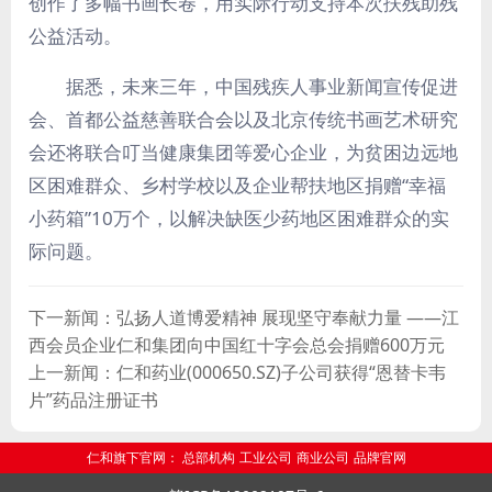
创作了多幅书画长卷，用实际行动支持本次扶残助残
公益活动。
据悉，未来三年，中国残疾人事业新闻宣传促进
会、首都公益慈善联合会以及北京传统书画艺术研究
会还将联合叮当健康集团等爱心企业，为贫困边远地
区困难群众、乡村学校以及企业帮扶地区捐赠“幸福
小药箱”10万个，以解决缺医少药地区困难群众的实
际问题。
下一新闻：弘扬人道博爱精神 展现坚守奉献力量 ——江
西会员企业仁和集团向中国红十字会总会捐赠600万元
上一新闻：仁和药业(000650.SZ)子公司获得“恩替卡韦
片”药品注册证书
仁和旗下官网：
总部机构
工业公司
商业公司
品牌官网