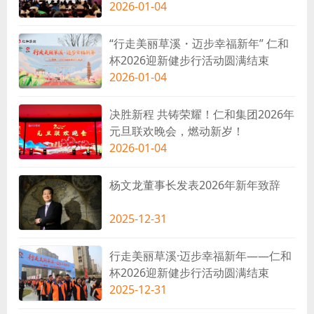
2026-01-04
“行走美丽草溪・迈步幸福新年” 仁和
杯2026迎新健步行活动圆满结束
2026-01-04
决胜新程 共铸荣耀！仁和集团2026年
元旦联欢晚会，燃动新岁！
2026-01-04
杨文龙董事长发表2026年新年致辞
2025-12-31
行走美丽草溪·迈步幸福新年——仁和
杯2026迎新健步行活动圆满结束
2025-12-31